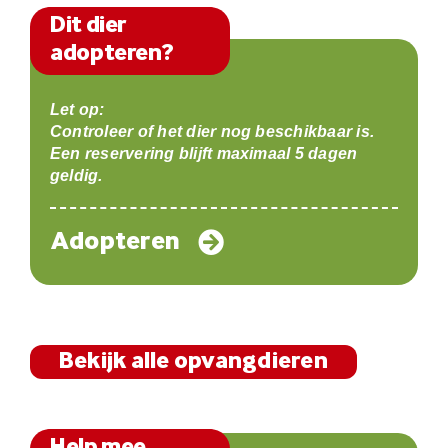
Dit dier
adopteren?
Let op:
Controleer of het dier nog beschikbaar is.
Een reservering blijft maximaal 5 dagen
geldig.
Adopteren
Bekijk alle opvangdieren
Help mee