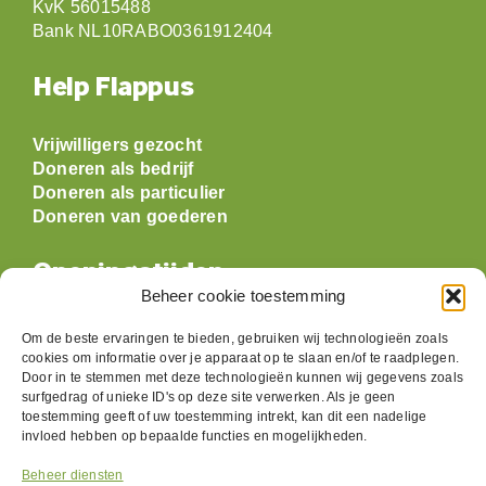
KvK 56015488
Bank NL10RABO0361912404
Help Flappus
Vrijwilligers gezocht
Doneren als bedrijf
Doneren als particulier
Doneren van goederen
Openingstijden
Beheer cookie toestemming
Maandag: gesloten
Om de beste ervaringen te bieden, gebruiken wij technologieën zoals
Dinsdag:
09:30 t/m 17:00
cookies om informatie over je apparaat op te slaan en/of te raadplegen.
Woensdag:
09:30 t/m 17:00
Door in te stemmen met deze technologieën kunnen wij gegevens zoals
surfgedrag of unieke ID's op deze site verwerken. Als je geen
Donderdag:
09:30 t/m 17:00
toestemming geeft of uw toestemming intrekt, kan dit een nadelige
Vrijdag:
09:30 t/m 17:00
invloed hebben op bepaalde functies en mogelijkheden.
Zaterdag:
09:30 t/m 17:00
Zondag: gesloten
Beheer diensten