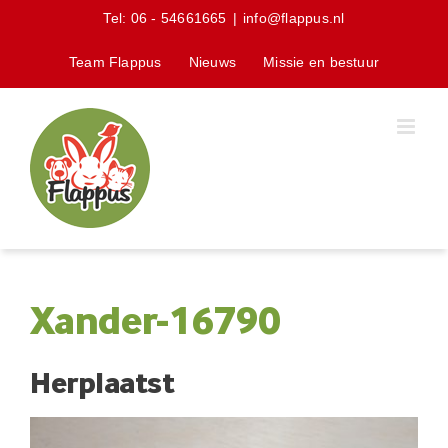
Skip
Tel:
06 - 54661665
|
info@flappus.nl
to
content
Team Flappus
Nieuws
Missie en bestuur
Xander-16790
Herplaatst