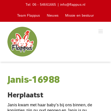
Skip
Tel:
06 - 54661665
|
info@flappus.nl
to
content
Team Flappus
Nieuws
Missie en bestuur
Janis-16988
Herplaatst
Janis kwam met haar baby’s bij ons binnen, de
konijntjes zijn nu oud genoeg en Janis is nu