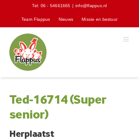
Skip
Tel:
06 - 54661665
|
info@flappus.nl
to
content
Team Flappus
Nieuws
Missie en bestuur
Ted-16714 (Super
senior)
Herplaatst