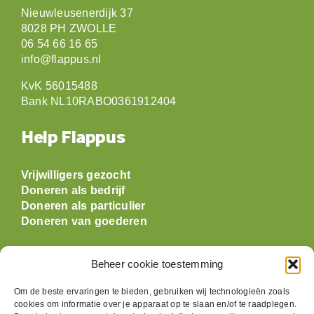
Nieuwleusenerdijk 37
8028 PH ZWOLLE
06 54 66 16 65
info@flappus.nl
KvK 56015488
Bank NL10RABO0361912404
Help Flappus
Vrijwilligers gezocht
Doneren als bedrijf
Doneren als particulier
Doneren van goederen
Openingstijden
Beheer cookie toestemming
Om de beste ervaringen te bieden, gebruiken wij technologieën zoals
Maandag: gesloten
cookies om informatie over je apparaat op te slaan en/of te raadplegen.
Dinsdag:
09:30 t/m 17:00