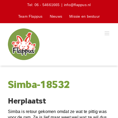
Skip
Tel:
06 - 54661665
|
info@flappus.nl
to
content
Team Flappus
Nieuws
Missie en bestuur
Simba-18532
Herplaatst
Simba is retour gekomen omdat ze wat te pittig was
voor de ram. Ze is lief maar weet wel wat ze wil dus