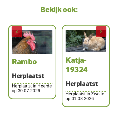
Bekijk ook:
Katja-
Kir
Tommy en
19324
Pip
Her
Herplaatst
Herplaatst
Herpla
Amste
erplaatst in Zwolle
07-20
p 01-08-2026
Herplaatst in
Schalkhaar op 03-
08-2026