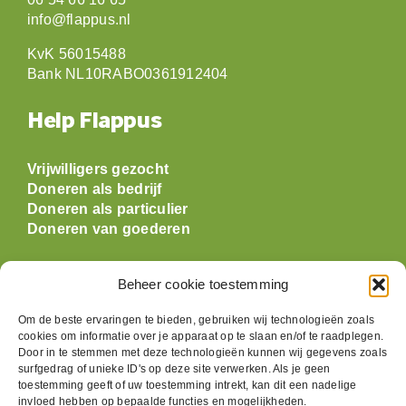
06 54 66 16 65
info@flappus.nl
KvK 56015488
Bank NL10RABO0361912404
Help Flappus
Vrijwilligers gezocht
Doneren als bedrijf
Doneren als particulier
Doneren van goederen
Openingstijden
Beheer cookie toestemming
Om de beste ervaringen te bieden, gebruiken wij technologieën zoals
Maandag: gesloten
cookies om informatie over je apparaat op te slaan en/of te raadplegen.
Dinsdag:
09:30 t/m 17:00
Door in te stemmen met deze technologieën kunnen wij gegevens zoals
Woensdag:
09:30 t/m 17:00
surfgedrag of unieke ID's op deze site verwerken. Als je geen
Donderdag:
09:30 t/m 17:00
toestemming geeft of uw toestemming intrekt, kan dit een nadelige
invloed hebben op bepaalde functies en mogelijkheden.
Vrijdag:
09:30 t/m 17:00