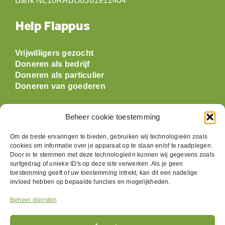
KvK 56015488
Bank NL10RABO0361912404
Help Flappus
Vrijwilligers gezocht
Doneren als bedrijf
Doneren als particulier
Doneren van goederen
Beheer cookie toestemming
Openingstijden
Om de beste ervaringen te bieden, gebruiken wij technologieën zoals
cookies om informatie over je apparaat op te slaan en/of te raadplegen.
Maandag: gesloten
Door in te stemmen met deze technologieën kunnen wij gegevens zoals
Dinsdag:
09:30 t/m 17:00
surfgedrag of unieke ID's op deze site verwerken. Als je geen
Woensdag:
09:30 t/m 17:00
toestemming geeft of uw toestemming intrekt, kan dit een nadelige
invloed hebben op bepaalde functies en mogelijkheden.
Donderdag:
09:30 t/m 17:00
Vrijdag:
09:30 t/m 17:00
Beheer diensten
Zaterdag:
09:30 t/m 17:00
Zondag: gesloten