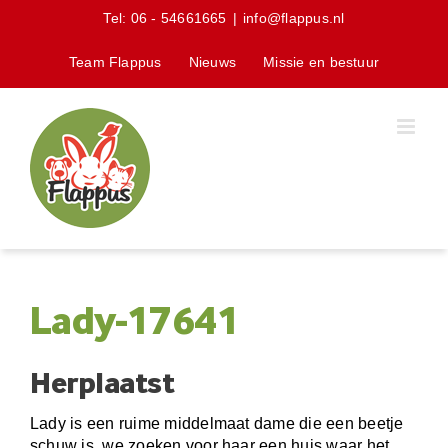
Skip
Tel:
06 - 54661665
|
info@flappus.nl
to
content
Team Flappus
Nieuws
Missie en bestuur
Lady-17641
Herplaatst
Lady is een ruime middelmaat dame die een beetje
schuw is, we zoeken voor haar een huis waar het