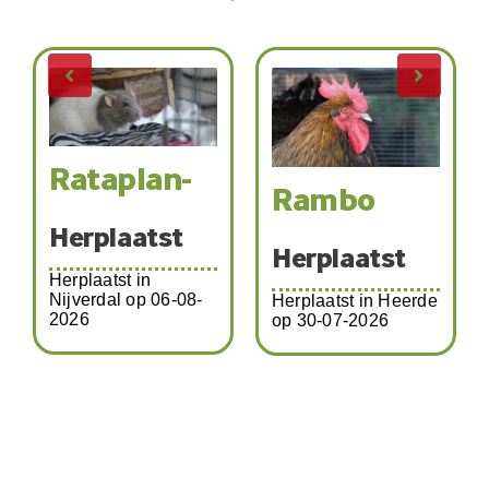
Katja-
Rambo
19324
Herplaatst
Herplaatst
-
Herplaatst in Heerde
op 30-07-2026
Herplaatst in Zwolle
op 01-08-2026