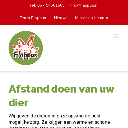
Skip
Tel:
06 - 54661665
|
info@flappus.nl
to
content
Team Flappus
Nieuws
Missie en bestuur
Afstand doen van uw
dier
Wij geven de dieren in onze opvang de best
mogelijke zorg. Ze krijgen een warme en schone