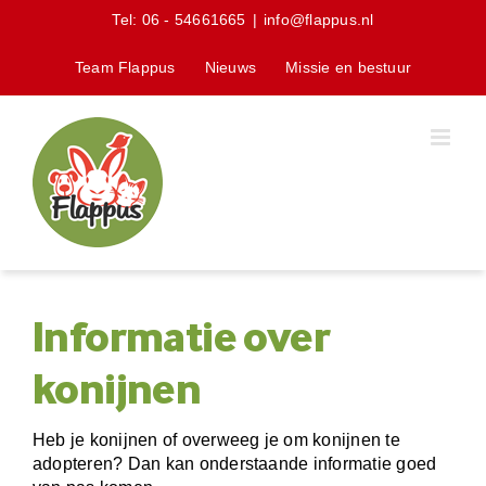
Skip
Tel:
06 - 54661665
|
info@flappus.nl
to
content
Team Flappus
Nieuws
Missie en bestuur
Informatie over
konijnen
Heb je konijnen of overweeg je om konijnen te
adopteren? Dan kan onderstaande informatie goed