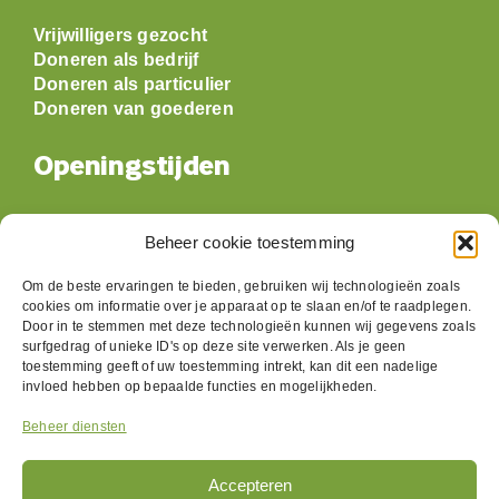
Vrijwilligers gezocht
Doneren als bedrijf
Doneren als particulier
Doneren van goederen
Openingstijden
Maandag: gesloten
Beheer cookie toestemming
Dinsdag:
09:30 t/m 17:00
Woensdag:
09:30 t/m 17:00
Om de beste ervaringen te bieden, gebruiken wij technologieën zoals
Donderdag:
09:30 t/m 17:00
cookies om informatie over je apparaat op te slaan en/of te raadplegen.
Vrijdag:
09:30 t/m 17:00
Door in te stemmen met deze technologieën kunnen wij gegevens zoals
Zaterdag:
09:30 t/m 17:00
surfgedrag of unieke ID's op deze site verwerken. Als je geen
toestemming geeft of uw toestemming intrekt, kan dit een nadelige
Zondag: gesloten
invloed hebben op bepaalde functies en mogelijkheden.
Beheer diensten
Volg ons
Accepteren