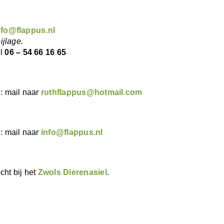
nfo@flappus.nl
ijlage.
el
06 – 54 66 16 65
n: mail naar
ruthflappus@hotmail.com
n: mail naar
info@flappus.nl
cht bij het
Zwols Dierenasiel
.