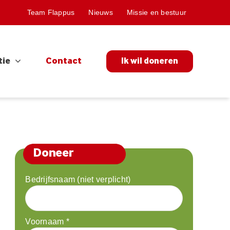
Team Flappus
Nieuws
Missie en bestuur
tie
Contact
Ik wil doneren
Doneer
Bedrijfsnaam (niet verplicht)
Voornaam
*