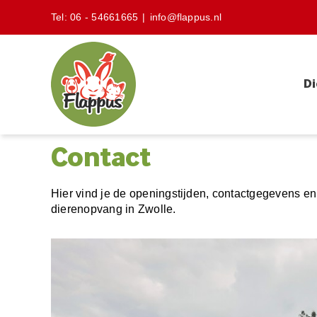
Skip
Tel:
06 - 54661665
|
info@flappus.nl
to
content
Di
Contact
Hier vind je de openingstijden, contactgegevens en 
dierenopvang in Zwolle.