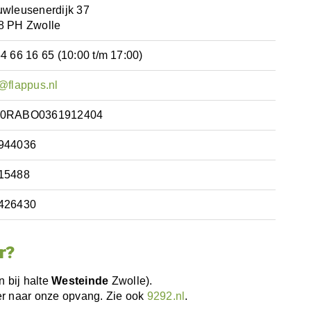
uwleusenerdijk 37
8 PH Zwolle
4 66 16 65 (10:00 t/m 17:00)
@flappus.nl
0RABO0361912404
944036
15488
426430
r?
n bij halte
Westeinde
Zwolle).
er naar onze opvang. Zie ook
9292.nl
.