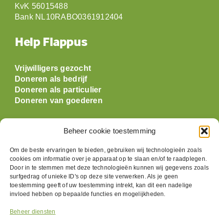
KvK 56015488
Bank NL10RABO0361912404
Help Flappus
Vrijwilligers gezocht
Doneren als bedrijf
Doneren als particulier
Doneren van goederen
Openingstijden
Beheer cookie toestemming
Om de beste ervaringen te bieden, gebruiken wij technologieën zoals
Maandag: gesloten
cookies om informatie over je apparaat op te slaan en/of te raadplegen.
Dinsdag:
09:30 t/m 17:00
Door in te stemmen met deze technologieën kunnen wij gegevens zoals
Woensdag:
09:30 t/m 17:00
surfgedrag of unieke ID's op deze site verwerken. Als je geen
Donderdag:
09:30 t/m 17:00
toestemming geeft of uw toestemming intrekt, kan dit een nadelige
Vrijdag:
09:30 t/m 17:00
invloed hebben op bepaalde functies en mogelijkheden.
Zaterdag:
09:30 t/m 17:00
Beheer diensten
Zondag: gesloten