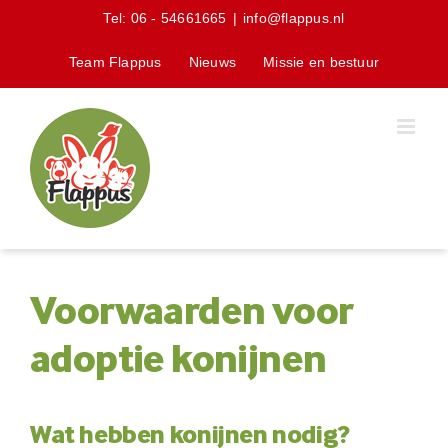
Skip
Tel:
06 - 54661665
|
info@flappus.nl
to
content
Team Flappus
Nieuws
Missie en bestuur
Voorwaarden voor
adoptie konijnen
Wat hebben konijnen nodig?