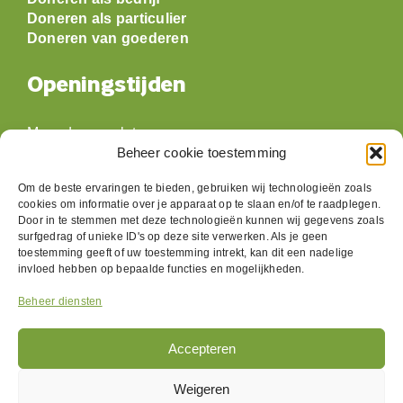
Doneren als particulier
Doneren van goederen
Openingstijden
Maandag: gesloten
Dinsdag:
09:30 t/m 17:00
Beheer cookie toestemming
Woensdag:
09:30 t/m 17:00
Om de beste ervaringen te bieden, gebruiken wij technologieën zoals
Donderdag:
09:30 t/m 17:00
cookies om informatie over je apparaat op te slaan en/of te raadplegen.
Vrijdag:
09:30 t/m 17:00
Door in te stemmen met deze technologieën kunnen wij gegevens zoals
Zaterdag:
09:30 t/m 17:00
surfgedrag of unieke ID's op deze site verwerken. Als je geen
Zondag: gesloten
toestemming geeft of uw toestemming intrekt, kan dit een nadelige
invloed hebben op bepaalde functies en mogelijkheden.
Beheer diensten
Volg ons
Accepteren
Weigeren