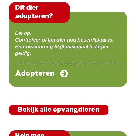
Dit dier
adopteren?
Let op:
Controleer of het dier nog beschikbaar is.
Een reservering blijft maximaal 5 dagen
geldig.
Adopteren
Bekijk alle opvangdieren
Help mee