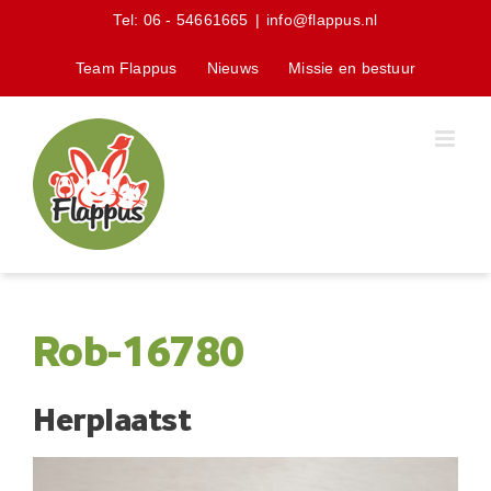
Skip
Tel:
06 - 54661665
|
info@flappus.nl
to
content
Team Flappus
Nieuws
Missie en bestuur
Rob-16780
Herplaatst