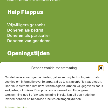
Help Flappus
Vrijwilligers gezocht
Doneren als bedrijf
Doneren als particulier
Doneren van goederen
Openingstijden
Maandag: gesloten
Beheer cookie toestemming
Dinsdag:
09:30 t/m 17:00
Woensdag:
09:30 t/m 17:00
Om de beste ervaringen te bieden, gebruiken wij technologieën zoals
Donderdag:
09:30 t/m 17:00
cookies om informatie over je apparaat op te slaan en/of te raadplegen.
Door in te stemmen met deze technologieën kunnen wij gegevens zoals
Vrijdag:
09:30 t/m 17:00
surfgedrag of unieke ID's op deze site verwerken. Als je geen
Zaterdag:
09:30 t/m 17:00
toestemming geeft of uw toestemming intrekt, kan dit een nadelige
Zondag: gesloten
invloed hebben op bepaalde functies en mogelijkheden.
Beheer diensten