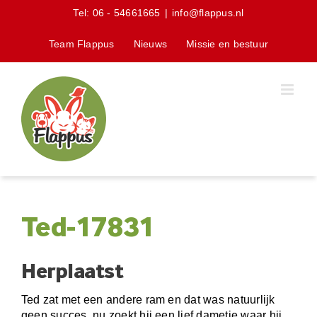
Skip
Tel:
06 - 54661665
|
info@flappus.nl
to
content
Team Flappus
Nieuws
Missie en bestuur
Ted-17831
Herplaatst
Ted zat met een andere ram en dat was natuurlijk
geen succes, nu zoekt hij een lief dametje waar hij