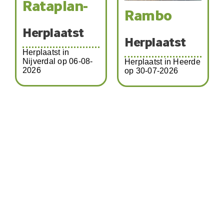
Katja-
Rambo
T
19324
P
Herplaatst
Herplaatst
Herplaatst in Heerde
He
op 30-07-2026
Herplaatst in Zwolle
op 01-08-2026
Her
Sch
08