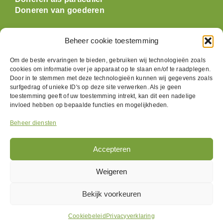
Doneren als particulier
Doneren van goederen
Beheer cookie toestemming
Openingstijden
Om de beste ervaringen te bieden, gebruiken wij technologieën zoals
cookies om informatie over je apparaat op te slaan en/of te raadplegen.
Maandag: gesloten
Door in te stemmen met deze technologieën kunnen wij gegevens zoals
Dinsdag:
09:30 t/m 17:00
surfgedrag of unieke ID's op deze site verwerken. Als je geen
Woensdag:
09:30 t/m 17:00
toestemming geeft of uw toestemming intrekt, kan dit een nadelige
Donderdag:
09:30 t/m 17:00
invloed hebben op bepaalde functies en mogelijkheden.
Vrijdag:
09:30 t/m 17:00
Beheer diensten
Zaterdag:
09:30 t/m 17:00
Zondag: gesloten
Accepteren
Volg ons
Weigeren
Bekijk voorkeuren
Cookiebeleid
Privacyverklaring