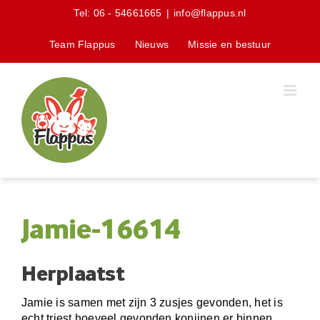
Skip
Tel:
06 - 54661665
|
info@flappus.nl
to
content
Team Flappus
Nieuws
Missie en bestuur
Jamie-16614
Herplaatst
Jamie is samen met zijn 3 zusjes gevonden, het is
echt triest hoeveel gevonden konijnen er binnen