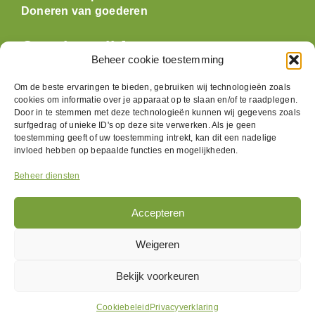
Doneren van goederen
Openingstijden
Beheer cookie toestemming
Maandag: gesloten
Om de beste ervaringen te bieden, gebruiken wij technologieën zoals
Dinsdag:
09:30 t/m 17:00
cookies om informatie over je apparaat op te slaan en/of te raadplegen.
Door in te stemmen met deze technologieën kunnen wij gegevens zoals
Woensdag:
09:30 t/m 17:00
surfgedrag of unieke ID's op deze site verwerken. Als je geen
Donderdag:
09:30 t/m 17:00
toestemming geeft of uw toestemming intrekt, kan dit een nadelige
Vrijdag:
09:30 t/m 17:00
invloed hebben op bepaalde functies en mogelijkheden.
Zaterdag:
09:30 t/m 17:00
Beheer diensten
Zondag: gesloten
Accepteren
Volg ons
Weigeren
Bekijk voorkeuren
Flappus ©
2026 |
Privacyverklaring
| by
Rootz Media
Cookiebeleid
Privacyverklaring