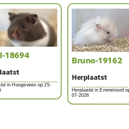
-18694
Bruno-19162
atst
Herplaatst
 in Hoogeveen op 25-
Herplaatst in Emmeloord op 2
07-2026