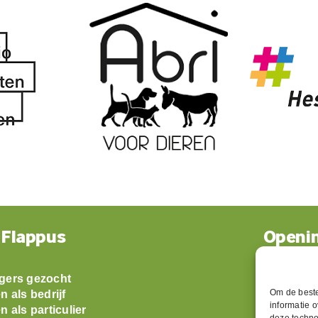
 Flappus
Openin
ligers gezocht
Maandag: 
Om de beste
 als bedrijf
Dinsdag:
informatie 
 als particulier
Woensda