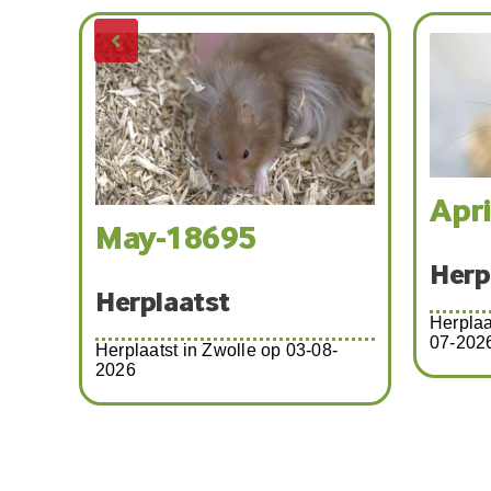
April
May-18695
Herpla
Herplaatst
Herplaatst
07-2026
Herplaatst in Zwolle op 03-08-
2026