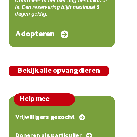
Controleer of het dier nog beschikbaar
is. Een reservering blijft maximaal 5
dagen geldig.
Adopteren
Bekijk alle opvangdieren
Help mee
Vrijwilligers gezocht
Doneren als particulier