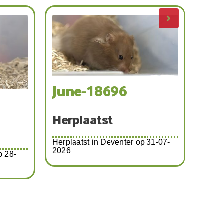
June-18696
The
Herplaatst
Herp
Herplaatst in Deventer op 31-07-
2026
8-
Herplaa
07-202