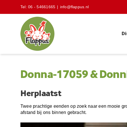
Skip
Tel:
06 - 54661665
|
info@flappus.nl
to
content
Di
Donna-17059 & Donn
Herplaatst
Twee prachtige eenden op zoek naar een mooie grot
afstand bij ons binnen gebracht.