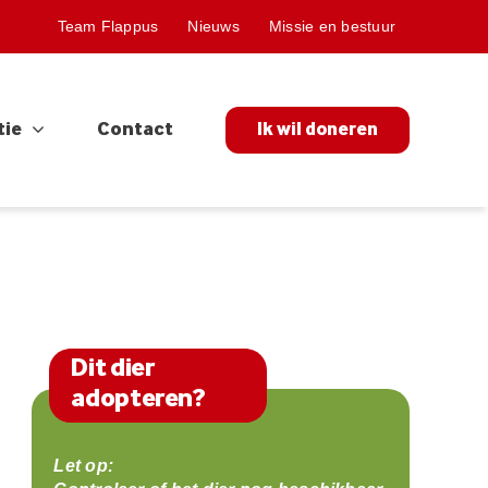
Team Flappus
Nieuws
Missie en bestuur
tie
Contact
Ik wil doneren
Dit dier
adopteren?
Let op: