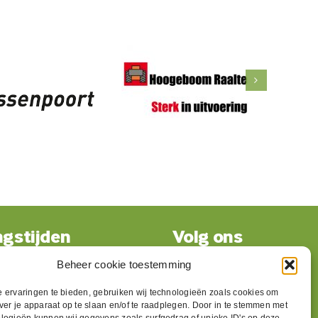
gstijden
Volg ons
Beheer cookie toestemming
gesloten
 ervaringen te bieden, gebruiken wij technologieën zoals cookies om
09:30 t/m 17:00
over je apparaat op te slaan en/of te raadplegen. Door in te stemmen met
g:
09:30 t/m 17:00