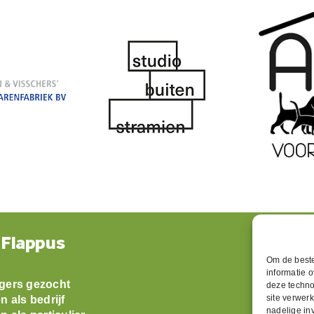
Met dank aan onze sponsors
Om de beste
informatie 
deze techno
site verwerk
nadelige in