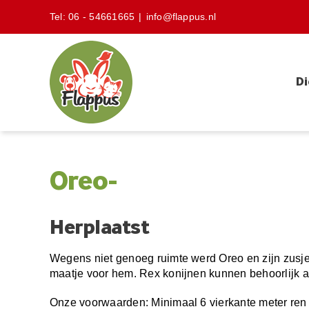
Skip
Tel:
06 - 54661665
|
info@flappus.nl
to
content
Di
Oreo-
Herplaatst
Wegens niet genoeg ruimte werd Oreo en zijn zusjes
maatje voor hem. Rex konijnen kunnen behoorlijk atle
Onze voorwaarden: Minimaal 6 vierkante meter ren 