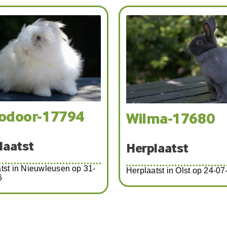
re
laatst
Bel, Marie, Claa
tst in Witteveen op 27-06-
Mora, Master, 
en Gerry
Herplaatst