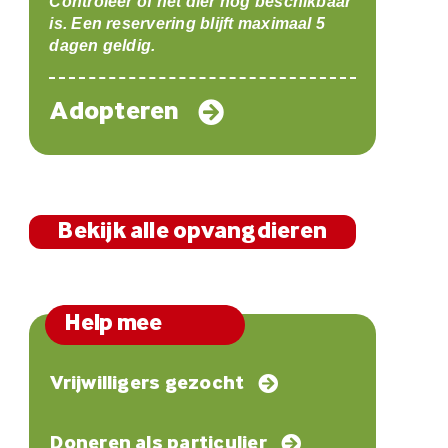
Controleer of het dier nog beschikbaar
is. Een reservering blijft maximaal 5
dagen geldig.
Adopteren
Bekijk alle opvangdieren
Help mee
Vrijwilligers gezocht
Doneren als particulier