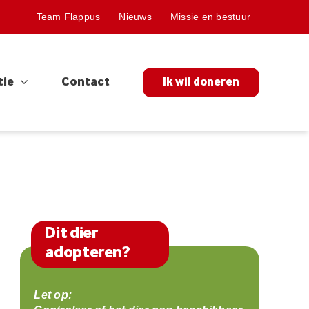
Team Flappus
Nieuws
Missie en bestuur
tie
Contact
Ik wil doneren
Dit dier
adopteren?
Let op: