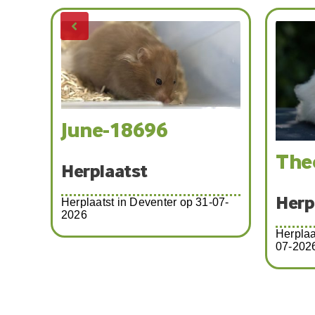
Tho
Herp
Calimero
Herplaa
026
2026
Herplaatst
Herplaatst in Zwolle op 03-07-
2026