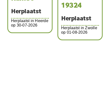
Tomm
19324
Pip
plaatst
Herplaatst
aatst in Heerde
Herpla
-07-2026
Herplaatst in Zwolle
op 01-08-2026
Herplaatst 
Schalkhaar
08-2026