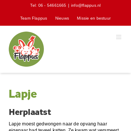
Skip
Tel:
06 - 54661665
|
info@flappus.nl
to
content
Team Flappus
Nieuws
Missie en bestuur
Lapje
Herplaatst
Lapje moest gedwongen naar de opvang haar
eigenaar had teveel katten. Ze kwam wat versmeert