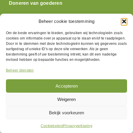
Doneren van goederen
Openingstijden
Beheer cookie toestemming
Om de beste ervaringen te bieden, gebruiken wij technologieën zoals
Maandag: gesloten
cookies om informatie over je apparaat op te slaan en/of te raadplegen.
Dinsdag:
09:30 t/m 17:00
Door in te stemmen met deze technologieën kunnen wij gegevens zoals
Woensdag:
09:30 t/m 17:00
surfgedrag of unieke ID's op deze site verwerken. Als je geen
Donderdag:
09:30 t/m 17:00
toestemming geeft of uw toestemming intrekt, kan dit een nadelige
invloed hebben op bepaalde functies en mogelijkheden.
Vrijdag:
09:30 t/m 17:00
Zaterdag:
09:30 t/m 17:00
Beheer diensten
Zondag: gesloten
Accepteren
Volg ons
Weigeren
Bekijk voorkeuren
Cookiebeleid
Privacyverklaring
Flappus ©
2026 |
Privacyverklaring
| by
Rootz Media