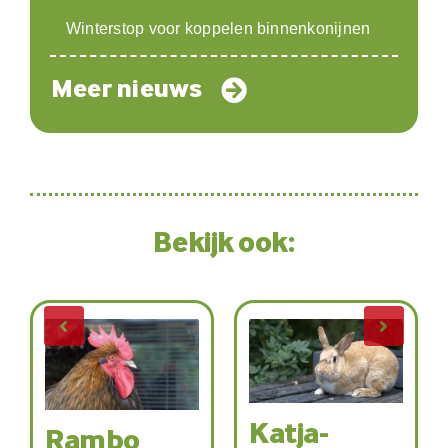
Winterstop voor koppelen binnenkonijnen
Meer nieuws
Bekijk ook:
Katja-
mbo