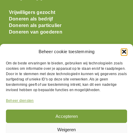
Vrijwilligers gezocht
Doneren als bedrijf
Doneren als particulier
Doneren van goederen
Openingstijden
Beheer cookie toestemming
Maandag: gesloten
Om de beste ervaringen te bieden, gebruiken wij technologieën zoals
cookies om informatie over je apparaat op te slaan en/of te raadplegen.
Dinsdag:
09:30 t/m 17:00
Door in te stemmen met deze technologieën kunnen wij gegevens zoals
Woensdag:
09:30 t/m 17:00
surfgedrag of unieke ID's op deze site verwerken. Als je geen
Donderdag:
09:30 t/m 17:00
toestemming geeft of uw toestemming intrekt, kan dit een nadelige
Vrijdag:
09:30 t/m 17:00
invloed hebben op bepaalde functies en mogelijkheden.
Zaterdag:
09:30 t/m 17:00
Beheer diensten
Zondag: gesloten
Accepteren
Volg ons
Weigeren