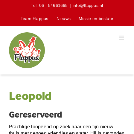
Skip
Tel:
06 - 54661665
|
info@flappus.nl
to
content
Team Flappus
Nieuws
Missie en bestuur
Leopold
Gereserveerd
Prachtige loopeend op zoek naar een fijn nieuw
thuis met genoeg vriendjes en water. Hij is gevonden