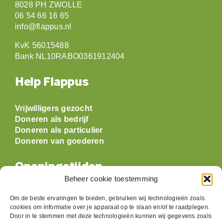
8028 PH ZWOLLE
06 54 66 16 65
info@flappus.nl
KvK 56015488
Bank NL10RABO0361912404
Help Flappus
Vrijwilligers gezocht
Doneren als bedrijf
Doneren als particulier
Doneren van goederen
Openingstijden
Beheer cookie toestemming
Maandag: gesloten
Om de beste ervaringen te bieden, gebruiken wij technologieën zoals
Dinsdag:
09:30 t/m 17:00
cookies om informatie over je apparaat op te slaan en/of te raadplegen.
Woensdag:
09:30 t/m 17:00
Door in te stemmen met deze technologieën kunnen wij gegevens zoals