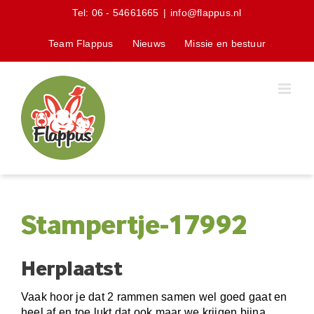
Skip
Tel:
06 - 54661665
|
info@flappus.nl
to
content
Team Flappus
Nieuws
Missie en bestuur
Stampertje-17992
Herplaatst
Vaak hoor je dat 2 rammen samen wel goed gaat en
heel af en toe lukt dat ook maar we krijgen bijna