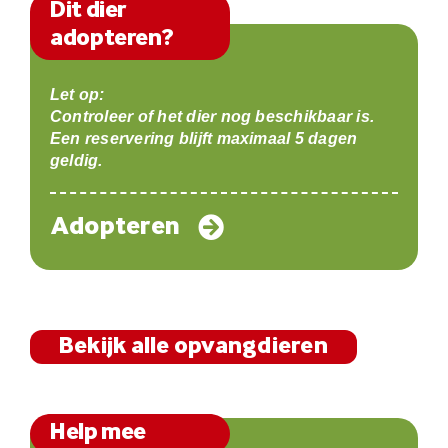
Dit dier
adopteren?
Let op:
Controleer of het dier nog beschikbaar is.
Een reservering blijft maximaal 5 dagen
geldig.
Adopteren
Bekijk alle opvangdieren
Help mee