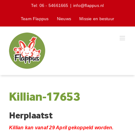
Skip
Tel:
06 - 54661665
|
info@flappus.nl
to
content
Team Flappus
Nieuws
Missie en bestuur
Killian-17653
Herplaatst
Killian kan vanaf 29 April gekoppeld worden.