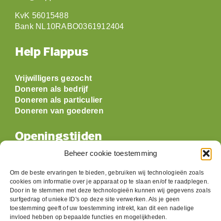
KvK 56015488
Bank NL10RABO0361912404
Help Flappus
Vrijwilligers gezocht
Doneren als bedrijf
Doneren als particulier
Doneren van goederen
Openingstijden
Beheer cookie toestemming
Maandag: gesloten
Dinsdag:
09:30 t/m 17:00
Om de beste ervaringen te bieden, gebruiken wij technologieën zoals
cookies om informatie over je apparaat op te slaan en/of te raadplegen.
Woensdag:
09:30 t/m 17:00
Door in te stemmen met deze technologieën kunnen wij gegevens zoals
Donderdag:
09:30 t/m 17:00
surfgedrag of unieke ID's op deze site verwerken. Als je geen
Vrijdag:
09:30 t/m 17:00
toestemming geeft of uw toestemming intrekt, kan dit een nadelige
Zaterdag:
09:30 t/m 17:00
invloed hebben op bepaalde functies en mogelijkheden.