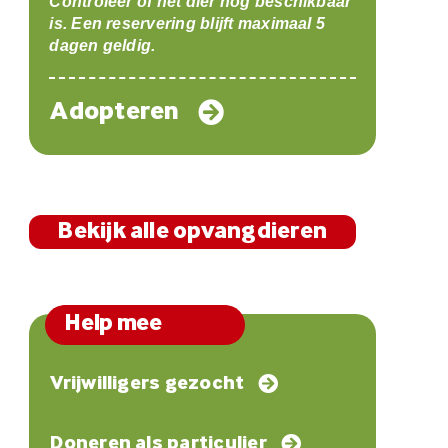
Controleer of het dier nog beschikbaar
is. Een reservering blijft maximaal 5
dagen geldig.
Adopteren
Bekijk alle opvangdieren
Help mee
Vrijwilligers gezocht
Doneren als particulier