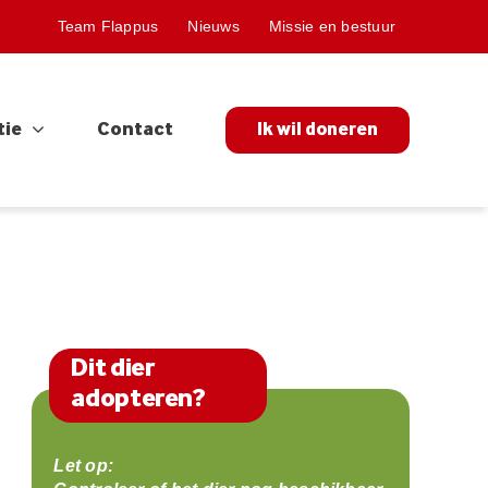
Team Flappus
Nieuws
Missie en bestuur
tie
Contact
Ik wil doneren
Dit dier
adopteren?
Let op: