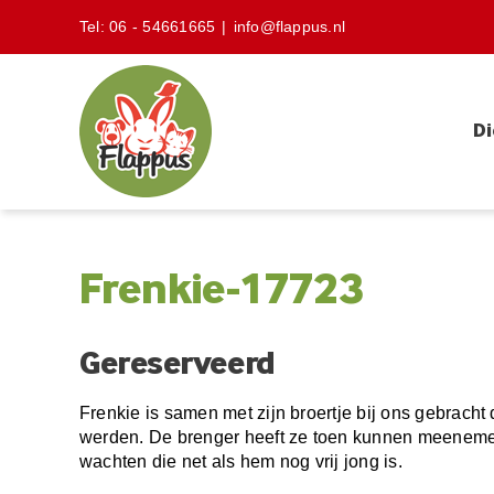
Skip
Tel:
06 - 54661665
|
info@flappus.nl
to
content
Di
Frenkie-17723
Gereserveerd
Frenkie is samen met zijn broertje bij ons gebracht
werden. De brenger heeft ze toen kunnen meenemen 
wachten die net als hem nog vrij jong is.