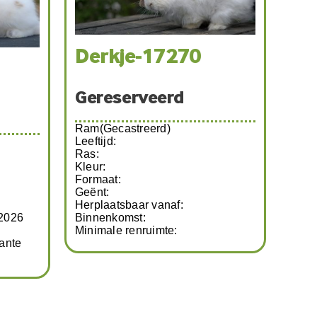
240
Bartje-17239
Beschikbaar
Ram(Gecastreerd)
Leeftijd: 15-8-2025
Ras: Kruising
Kleur: Wit/bruin
Formaat: Middel/klein
2026
Geënt: 9-1-2026
Herplaatsbaar vanaf: 27-2-2026
kante
Binnenkomst: 30-12-2026
Minimale renruimte: 5 vierkante
meter