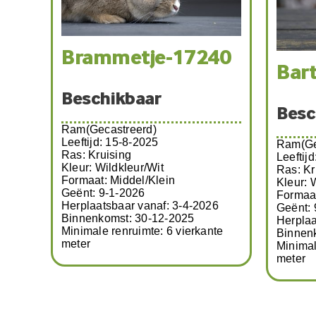
Toffee-17994
Noë
Beschikbaar
Besc
Ram(Gecastreerd)
Leeftijd: 2-3-2025
Ram(Ge
Ras: Kruising
Leeftijd
Kleur: Bruin/Grijs
Ras: 
Formaat: Middel
Kleur: G
Geënt: 26-2-2026
Formaat
Herplaatsbaar vanaf: April 2026
Geënt: 
Binnenkomst: 10-4-2026
Herplaa
Minimale renruimte: 6 vierkante
Binnen
meter
Minimal
meter