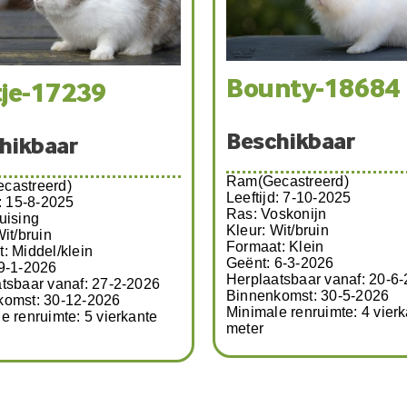
Brammetje-17
lle-17737
Beschikbaar
hikbaar
Ram(Gecastreerd)
Leeftijd: 15-8-2025
castreerd)
Ras: Kruising
: Juli 2025
Kleur: Wildkleur/Wit
NHD
Formaat: Middel/Klein
rijs/wit/bruin
Geënt: 9-1-2026
: Middel
Herplaatsbaar vanaf: 3-4-
19-3-2026
Binnenkomst: 30-12-2025
tsbaar vanaf: 3-4-2026
Minimale renruimte: 6 vier
komst: 14-2-2026
meter
e renruimte: 6 vierkante