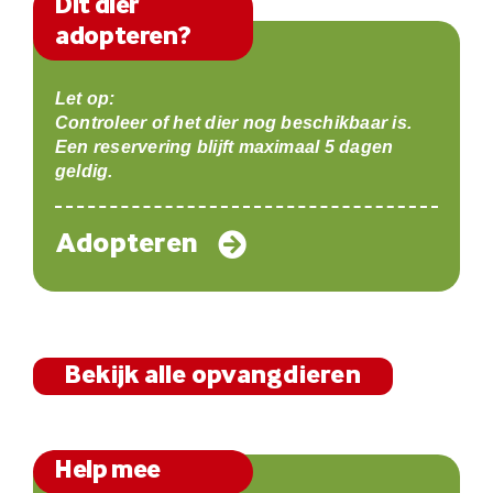
Dit dier
adopteren?
Let op:
Controleer of het dier nog beschikbaar is.
Een reservering blijft maximaal 5 dagen
geldig.
Adopteren
Bekijk alle opvangdieren
Help mee