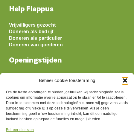
Help Flappus
Vrijwilligers gezocht
Doneren als bedrijf
Doneren als particulier
Doneren van goederen
Openingstijden
Maandag: gesloten
Beheer cookie toestemming
Dinsdag:
09:30 t/m 17:00
Woensdag:
09:30 t/m 17:00
Om de beste ervaringen te bieden, gebruiken wij technologieën zoals
Donderdag:
09:30 t/m 17:00
cookies om informatie over je apparaat op te slaan en/of te raadplegen.
Vrijdag:
09:30 t/m 17:00
Door in te stemmen met deze technologieën kunnen wij gegevens zoals
surfgedrag of unieke ID's op deze site verwerken. Als je geen
Zaterdag:
09:30 t/m 17:00
toestemming geeft of uw toestemming intrekt, kan dit een nadelige
Zondag: gesloten
invloed hebben op bepaalde functies en mogelijkheden.
Beheer diensten