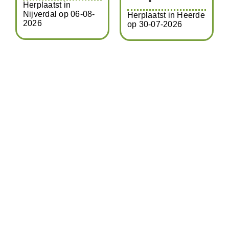
Herplaatst
erplaatst in Heerde
Her
p 30-07-2026
Herplaatst in Zwolle
op 01-08-2026
Herpla
Schalk
08-20