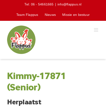
Skip
Tel:
06 - 54661665
|
info@flappus.nl
to
content
Team Flappus
Nieuws
Missie en bestuur
Kimmy-17871
(Senior)
Herplaatst