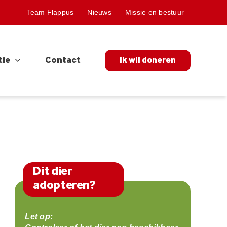
Team Flappus
Nieuws
Missie en bestuur
tie
Contact
Ik wil doneren
Dit dier
adopteren?
Let op: