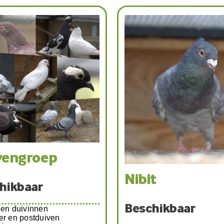
key-
hikbaar
erduif
Grijs-wit-paars-groen
binnenkomst: 10-02-2026
Mellow-
Beschikbaar