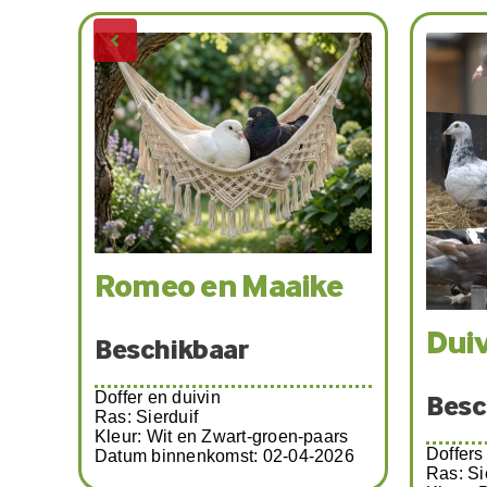
Smo
Besc
Doffer
Ras: Si
Yuki-
Kleur: 
Datum 
Beschikbaar
Doffer
Ras: Pauwstaart
Kleur: Wit