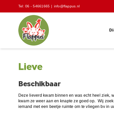
Skip
Tel:
06 - 54661665
|
info@flappus.nl
to
content
Di
Lieve
Beschikbaar
Deze lieverd kwam binnen en was echt heel ziek, w
kwam ze weer aan en knapte ze goed op. Wij zoeken
iemand met een beetje ruimte om te vliegen bv in u