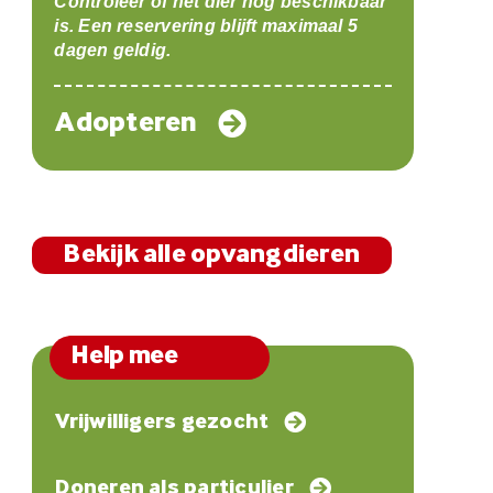
Controleer of het dier nog beschikbaar
is. Een reservering blijft maximaal 5
dagen geldig.
Adopteren
Bekijk alle opvangdieren
Help mee
Vrijwilligers gezocht
Doneren als particulier