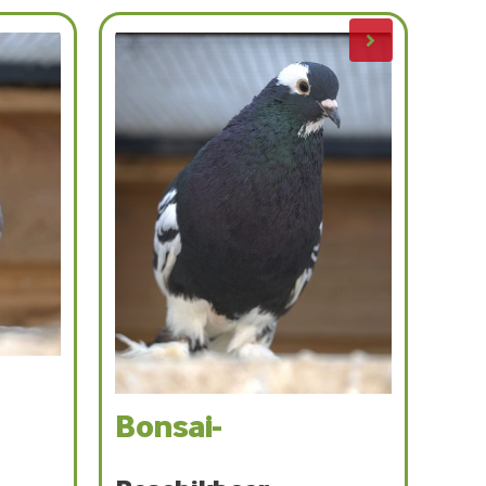
Ice-
Beschikbaar
Doffer
Ras: Sierduif
Kleur: Wit-grijs-zwart
Datum binnenkomst: 12-03-2026