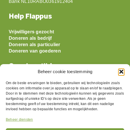
Bank NL10RABO0361912404
Help Flappus
Vrijwilligers gezocht
Doneren als bedrijf
Doneren als particulier
Doneren van goederen
Openingstijden
Beheer cookie toestemming
Maandag: gesloten
Om de beste ervaringen te bieden, gebruiken wij technologieën zoals
Dinsdag:
09:30 t/m 17:00
cookies om informatie over je apparaat op te slaan en/of te raadplegen.
Door in te stemmen met deze technologieën kunnen wij gegevens zoals
Woensdag:
09:30 t/m 17:00
surfgedrag of unieke ID's op deze site verwerken. Als je geen
Donderdag:
09:30 t/m 17:00
toestemming geeft of uw toestemming intrekt, kan dit een nadelige
Vrijdag:
09:30 t/m 17:00
invloed hebben op bepaalde functies en mogelijkheden.
Zaterdag:
09:30 t/m 17:00
Zondag: gesloten
Beheer diensten