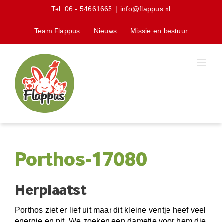
Skip
Tel:
06 - 54661665
|
info@flappus.nl
to
content
Team Flappus
Nieuws
Missie en bestuur
Porthos-17080
Herplaatst
Porthos ziet er lief uit maar dit kleine ventje heef veel
energie en pit. We zoeken een dametje voor hem die