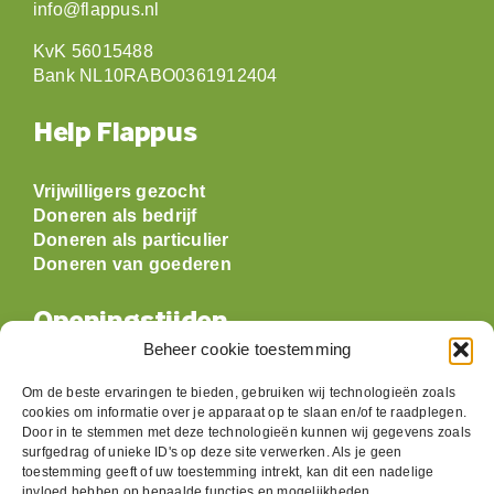
info@flappus.nl
KvK 56015488
Bank NL10RABO0361912404
Help Flappus
Vrijwilligers gezocht
Doneren als bedrijf
Doneren als particulier
Doneren van goederen
Openingstijden
Beheer cookie toestemming
Maandag: gesloten
Om de beste ervaringen te bieden, gebruiken wij technologieën zoals
Dinsdag:
09:30 t/m 17:00
cookies om informatie over je apparaat op te slaan en/of te raadplegen.
Woensdag:
09:30 t/m 17:00
Door in te stemmen met deze technologieën kunnen wij gegevens zoals
Donderdag:
09:30 t/m 17:00
surfgedrag of unieke ID's op deze site verwerken. Als je geen
toestemming geeft of uw toestemming intrekt, kan dit een nadelige
Vrijdag:
09:30 t/m 17:00
invloed hebben op bepaalde functies en mogelijkheden.