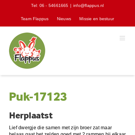
Skip
Tel:
06 - 54661665
|
info@flappus.nl
to
content
Team Flappus
Nieuws
Missie en bestuur
Puk-17123
Herplaatst
Lief dwergje die samen met zijn broer zat maar
helaas gaat het zelden goed met 2 rammen bij elkaar