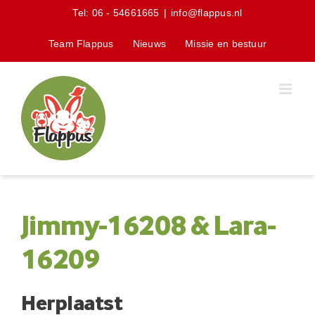
Skip
Tel:
06 - 54661665
|
info@flappus.nl
to
content
Team Flappus
Nieuws
Missie en bestuur
Jimmy-16208 & Lara-
16209
Herplaatst