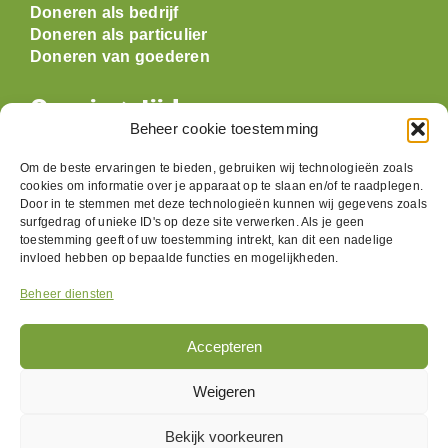
Doneren als bedrijf
Doneren als particulier
Doneren van goederen
Openingstijden
Beheer cookie toestemming
Maandag: gesloten
Om de beste ervaringen te bieden, gebruiken wij technologieën zoals
Dinsdag:
09:30 t/m 17:00
cookies om informatie over je apparaat op te slaan en/of te raadplegen.
Woensdag:
09:30 t/m 17:00
Door in te stemmen met deze technologieën kunnen wij gegevens zoals
surfgedrag of unieke ID's op deze site verwerken. Als je geen
Donderdag:
09:30 t/m 17:00
toestemming geeft of uw toestemming intrekt, kan dit een nadelige
Vrijdag:
09:30 t/m 17:00
invloed hebben op bepaalde functies en mogelijkheden.
Zaterdag:
09:30 t/m 17:00
Zondag: gesloten
Beheer diensten
Accepteren
Volg ons
Weigeren
Bekijk voorkeuren