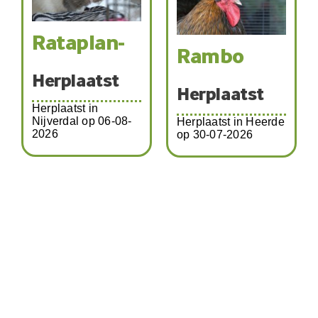
lan-
Katja-
Rambo
19324
atst
Herplaatst
 in
Herplaats
op 06-08-
Herplaatst in Heerde
op 30-07-2026
Herplaatst in Z
op 01-08-2026