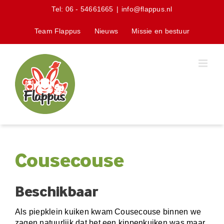
Skip
Tel:
06 - 54661665
|
info@flappus.nl
to
content
Team Flappus
Nieuws
Missie en bestuur
Cousecouse
Beschikbaar
Als piepklein kuiken kwam Cousecouse binnen we
zagen natuurlijk dat het een kippenkuiken was maar