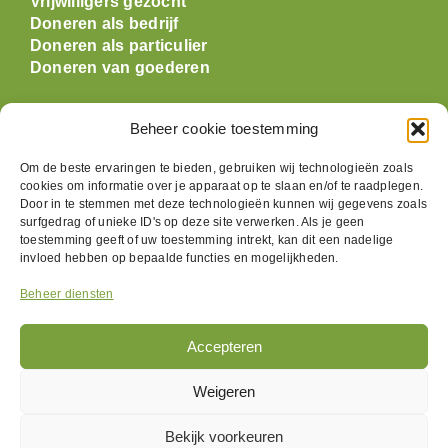
Vrijwilligers gezocht
Doneren als bedrijf
Doneren als particulier
Doneren van goederen
Openingstijden
Beheer cookie toestemming
Om de beste ervaringen te bieden, gebruiken wij technologieën zoals
Maandag: gesloten
cookies om informatie over je apparaat op te slaan en/of te raadplegen.
Dinsdag:
09:30 t/m 17:00
Door in te stemmen met deze technologieën kunnen wij gegevens zoals
surfgedrag of unieke ID's op deze site verwerken. Als je geen
Woensdag:
09:30 t/m 17:00
toestemming geeft of uw toestemming intrekt, kan dit een nadelige
Donderdag:
09:30 t/m 17:00
invloed hebben op bepaalde functies en mogelijkheden.
Vrijdag:
09:30 t/m 17:00
Zaterdag:
09:30 t/m 17:00
Beheer diensten
Zondag: gesloten
Accepteren
Volg ons
Weigeren
Bekijk voorkeuren