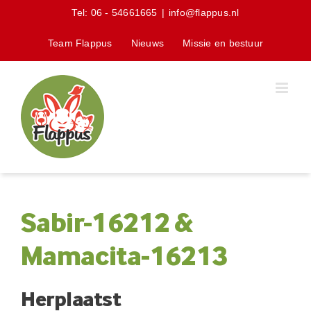
Skip
Tel:
06 - 54661665
|
info@flappus.nl
to
content
Team Flappus
Nieuws
Missie en bestuur
Sabir-16212 &
Mamacita-16213
Herplaatst