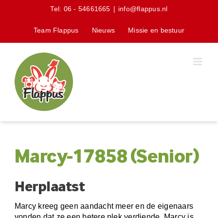
Skip
Tel:
06 - 54661665
|
info@flappus.nl
to
content
Team Flappus
Nieuws
Missie en bestuur
Marcy-17858 (Senior)
Herplaatst
Marcy kreeg geen aandacht meer en de eigenaars
vonden dat ze een betere plek verdiende. Marcy is