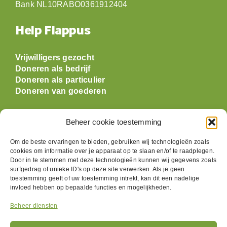
Bank NL10RABO0361912404
Help Flappus
Vrijwilligers gezocht
Doneren als bedrijf
Doneren als particulier
Doneren van goederen
Openingstijden
Beheer cookie toestemming
Om de beste ervaringen te bieden, gebruiken wij technologieën zoals
Maandag: gesloten
cookies om informatie over je apparaat op te slaan en/of te raadplegen.
Dinsdag:
09:30 t/m 17:00
Door in te stemmen met deze technologieën kunnen wij gegevens zoals
Woensdag:
09:30 t/m 17:00
surfgedrag of unieke ID's op deze site verwerken. Als je geen
Donderdag:
09:30 t/m 17:00
toestemming geeft of uw toestemming intrekt, kan dit een nadelige
invloed hebben op bepaalde functies en mogelijkheden.
Vrijdag:
09:30 t/m 17:00
Zaterdag:
09:30 t/m 17:00
Beheer diensten
Zondag: gesloten