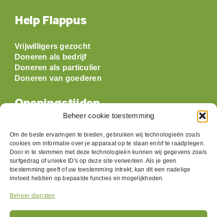
Help Flappus
Vrijwilligers gezocht
Doneren als bedrijf
Doneren als particulier
Doneren van goederen
Openingstijden
Beheer cookie toestemming
Maandag: gesloten
Om de beste ervaringen te bieden, gebruiken wij technologieën zoals
Dinsdag:
09:30 t/m 17:00
cookies om informatie over je apparaat op te slaan en/of te raadplegen.
Woensdag:
09:30 t/m 17:00
Door in te stemmen met deze technologieën kunnen wij gegevens zoals
Donderdag:
09:30 t/m 17:00
surfgedrag of unieke ID's op deze site verwerken. Als je geen
toestemming geeft of uw toestemming intrekt, kan dit een nadelige
Vrijdag:
09:30 t/m 17:00
invloed hebben op bepaalde functies en mogelijkheden.
Zaterdag:
09:30 t/m 17:00
Zondag: gesloten
Beheer diensten