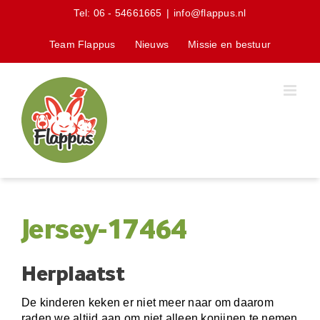
Skip
Tel:
06 - 54661665
|
info@flappus.nl
to
content
Team Flappus
Nieuws
Missie en bestuur
Jersey-17464
Herplaatst
De kinderen keken er niet meer naar om daarom
raden we altijd aan om niet alleen konijnen te nemen