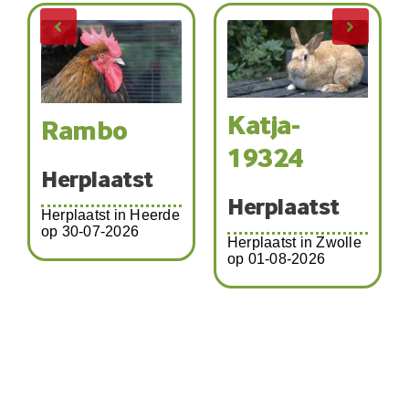
Katja-
Rambo
Tom
19324
Pip
erplaatst
Herplaatst
rplaatst in Heerde
Herp
 30-07-2026
Herplaatst in Zwolle
op 01-08-2026
Herplaa
Schalkh
08-202