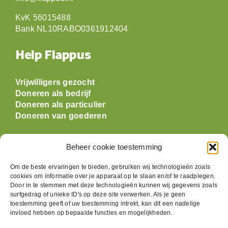
info@flappus.nl
KvK 56015488
Bank NL10RABO0361912404
Help Flappus
Vrijwilligers gezocht
Doneren als bedrijf
Doneren als particulier
Doneren van goederen
Beheer cookie toestemming
Openingstijden
Om de beste ervaringen te bieden, gebruiken wij technologieën zoals
cookies om informatie over je apparaat op te slaan en/of te raadplegen.
Maandag: gesloten
Door in te stemmen met deze technologieën kunnen wij gegevens zoals
Dinsdag:
09:30 t/m 17:00
surfgedrag of unieke ID's op deze site verwerken. Als je geen
Woensdag:
09:30 t/m 17:00
toestemming geeft of uw toestemming intrekt, kan dit een nadelige
Donderdag:
09:30 t/m 17:00
invloed hebben op bepaalde functies en mogelijkheden.
Vrijdag:
09:30 t/m 17:00