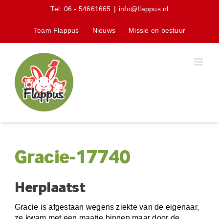
Skip
Tel:
06 - 54661665
|
info@flappus.nl
to
content
Team Flappus
Nieuws
Missie en bestuur
Gracie-17740
Herplaatst
Gracie is afgestaan wegens ziekte van de eigenaar,
ze kwam met een maatje binnen maar door de