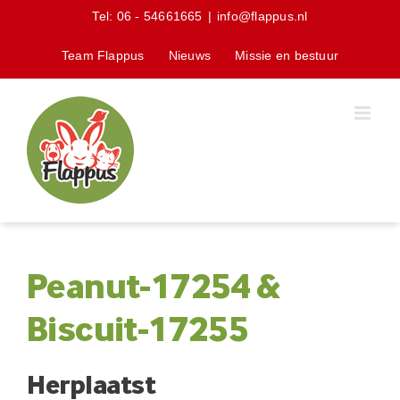
Skip
Tel:
06 - 54661665
|
info@flappus.nl
to
content
Team Flappus
Nieuws
Missie en bestuur
Peanut-17254 &
Biscuit-17255
Herplaatst