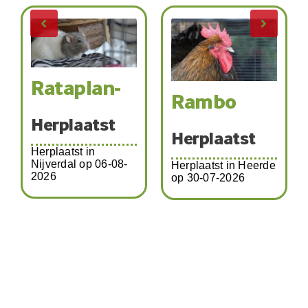
Rataplan-
K
Rambo
Herplaatst
Herplaatst
Herplaatst in
H
Nijverdal op 06-08-
Herplaatst in Heerde
2026
op 30-07-2026
He
o