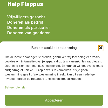
Help Flappus
Vrijwilligers gezocht
Doneren als bedrijf
Doneren als particulier
Doneren van goederen
Openingstijden
Beheer cookie toestemming
Om de beste ervaringen te bieden, gebruiken wij technologieën zoals
Maandag: gesloten
cookies om informatie over je apparaat op te slaan en/of te raadplegen.
Dinsdag:
09:30 t/m 17:00
Door in te stemmen met deze technologieën kunnen wij gegevens zoals
Woensdag:
09:30 t/m 17:00
surfgedrag of unieke ID's op deze site verwerken. Als je geen
Donderdag:
09:30 t/m 17:00
toestemming geeft of uw toestemming intrekt, kan dit een nadelige
invloed hebben op bepaalde functies en mogelijkheden.
Vrijdag:
09:30 t/m 17:00
Zaterdag:
09:30 t/m 17:00
Beheer diensten
Zondag: gesloten
Accepteren
Volg ons