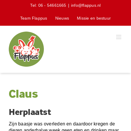
Skip
Tel:
06 - 54661665
|
info@flappus.nl
to
content
Team Flappus
Nieuws
Missie en bestuur
Claus
Herplaatst
Zijn baasje was overleden en daardoor kregen de
dieren anderhalve week geen eten en drinken maar