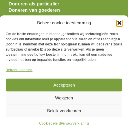
Doneren als particulier
Doneren van goederen
Beheer cookie toestemming
Openingstijden
Om de beste ervaringen te bieden, gebruiken wij technologieën zoals
cookies om informatie over je apparaat op te slaan en/of te raadplegen.
Maandag: gesloten
Door in te stemmen met deze technologieën kunnen wij gegevens zoals
Dinsdag:
09:30 t/m 17:00
surfgedrag of unieke ID's op deze site verwerken. Als je geen
Woensdag:
09:30 t/m 17:00
toestemming geeft of uw toestemming intrekt, kan dit een nadelige
Donderdag:
09:30 t/m 17:00
invloed hebben op bepaalde functies en mogelijkheden.
Vrijdag:
09:30 t/m 17:00
Beheer diensten
Zaterdag:
09:30 t/m 17:00
Zondag: gesloten
Accepteren
Volg ons
Weigeren
Bekijk voorkeuren
Cookiebeleid
Privacyverklaring