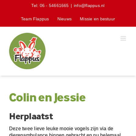
Skip
Tel:
06 - 54661665
|
info@flappus.nl
to
content
Team Flappus
Nieuws
Missie en bestuur
Colin en Jessie
Herplaatst
Deze twee lieve leuke mooie vogels zijn via de
dierenambulance binnen gebracht en nu helemaal