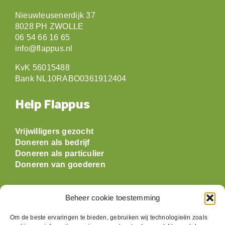
Nieuwleusenerdijk 37
8028 PH ZWOLLE
06 54 66 16 65
info@flappus.nl
KvK 56015488
Bank NL10RABO0361912404
Help Flappus
Vrijwilligers gezocht
Doneren als bedrijf
Doneren als particulier
Doneren van goederen
Openingstijden
Beheer cookie toestemming
Maandag: gesloten
Om de beste ervaringen te bieden, gebruiken wij technologieën zoals