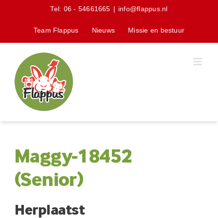
Skip
Tel:
06 - 54661665
|
info@flappus.nl
to
content
Team Flappus
Nieuws
Missie en bestuur
Maggy-18452
(Senior)
Herplaatst