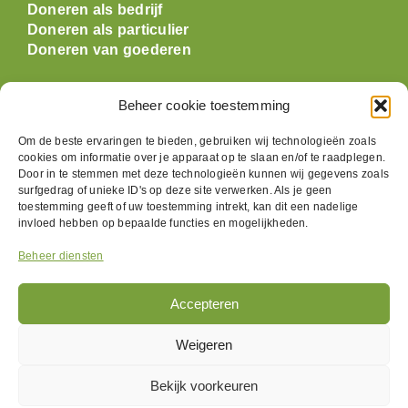
Doneren als bedrijf
Doneren als particulier
Doneren van goederen
Openingstijden
Beheer cookie toestemming
Om de beste ervaringen te bieden, gebruiken wij technologieën zoals
Maandag: gesloten
cookies om informatie over je apparaat op te slaan en/of te raadplegen.
Dinsdag:
09:30 t/m 17:00
Door in te stemmen met deze technologieën kunnen wij gegevens zoals
Woensdag:
09:30 t/m 17:00
surfgedrag of unieke ID's op deze site verwerken. Als je geen
Donderdag:
09:30 t/m 17:00
toestemming geeft of uw toestemming intrekt, kan dit een nadelige
invloed hebben op bepaalde functies en mogelijkheden.
Vrijdag:
09:30 t/m 17:00
Zaterdag:
09:30 t/m 17:00
Beheer diensten
Zondag: gesloten
Accepteren
Volg ons
Weigeren
Bekijk voorkeuren