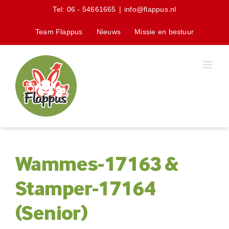
Skip
Tel:
06 - 54661665
|
info@flappus.nl
to
content
Team Flappus
Nieuws
Missie en bestuur
Wammes-17163 &
Stamper-17164
(Senior)