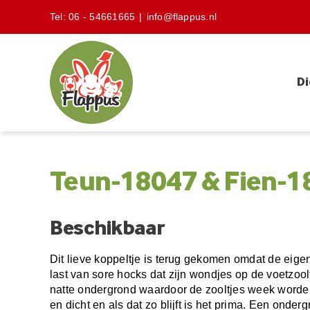
Skip
Tel:
06 - 54661665
|
info@flappus.nl
to
content
Di
Teun-18047 & Fien-18
Beschikbaar
Dit lieve koppeltje is terug gekomen omdat de eig
last van sore hocks dat zijn wondjes op de voetzool
natte ondergrond waardoor de zooltjes week worde
en dicht en als dat zo blijft is het prima. Een onderg