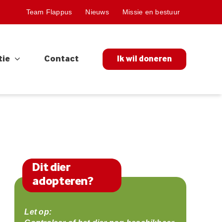
Team Flappus
Nieuws
Missie en bestuur
tie
Contact
Ik wil doneren
Dit dier
adopteren?
Let op: