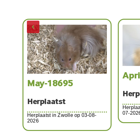
Apr
May-18695
Herp
Herplaatst
8-
Herplaa
07-202
Herplaatst in Zwolle op 03-08-
2026