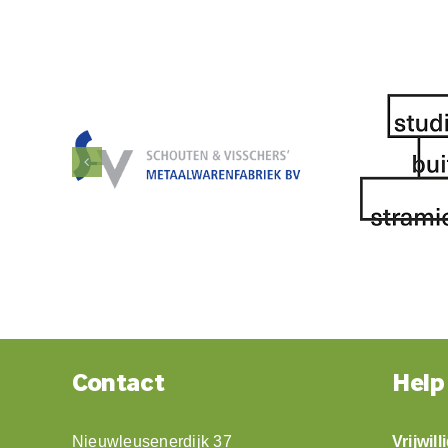
Contact
Help
Nieuwleusenerdijk 37
Vrijwil