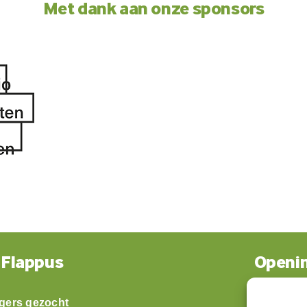
Met dank aan onze sponsors
 Flappus
Openin
ligers gezocht
Maandag: 