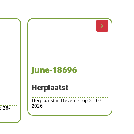
June-18696
Th
Herplaatst
Her
Herplaatst in Deventer op 31-07-
2026
p 28-
Herp
07-2