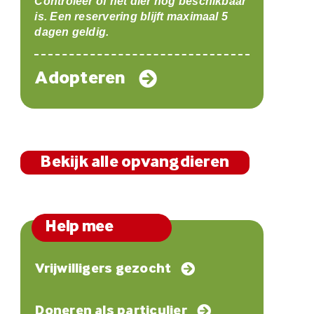
Controleer of het dier nog beschikbaar
is. Een reservering blijft maximaal 5
dagen geldig.
Adopteren
Bekijk alle opvangdieren
Help mee
Vrijwilligers gezocht
Doneren als particulier