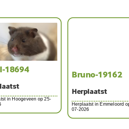
il-18694
Bruno-19162
laatst
Herplaatst
tst in Hoogeveen op 25-
6
Herplaatst in Emmeloord o
07-2026