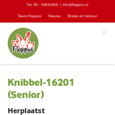
Skip
Tel:
06 - 54661665
|
info@flappus.nl
to
content
Team Flappus
Nieuws
Missie en bestuur
Knibbel-16201
(Senior)
Herplaatst