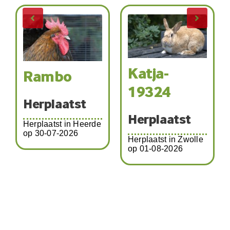
Katja-
Kir
Tommy en
19324
Pip
Her
Herplaatst
Herplaatst
Herpla
Amste
erplaatst in Zwolle
07-20
p 01-08-2026
Herplaatst in
Schalkhaar op 03-
08-2026