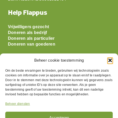
Help Flappus
Vrijwilligers gezocht
Doneren als bedrijf
Doneren als particulier
Doneren van goederen
Openingstijden
Beheer cookie toestemming
Om de beste ervaringen te bieden, gebruiken wij technologieën zoals
Maandag: gesloten
cookies om informatie over je apparaat op te slaan en/of te raadplegen.
Dinsdag:
09:30 t/m 17:00
Door in te stemmen met deze technologieën kunnen wij gegevens zoals
Woensdag:
09:30 t/m 17:00
surfgedrag of unieke ID's op deze site verwerken. Als je geen
Donderdag:
09:30 t/m 17:00
toestemming geeft of uw toestemming intrekt, kan dit een nadelige
invloed hebben op bepaalde functies en mogelijkheden.
Vrijdag:
09:30 t/m 17:00
Zaterdag:
09:30 t/m 17:00
Beheer diensten
Zondag: gesloten
Accepteren