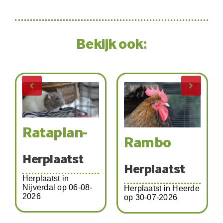
Bekijk ook:
Rataplan-
K
Rambo
Herplaatst
Herplaatst
Herplaatst in
H
Nijverdal op 06-08-
Herplaatst in Heerde
2026
op 30-07-2026
He
o