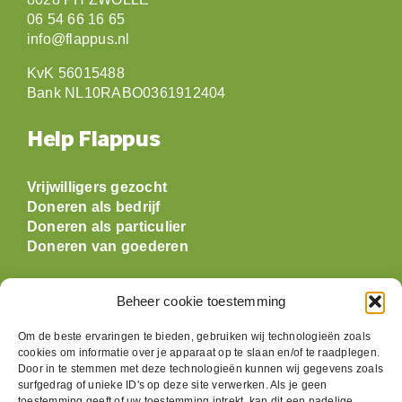
8028 PH ZWOLLE
06 54 66 16 65
info@flappus.nl
KvK 56015488
Bank NL10RABO0361912404
Help Flappus
Vrijwilligers gezocht
Doneren als bedrijf
Doneren als particulier
Doneren van goederen
Openingstijden
Beheer cookie toestemming
Om de beste ervaringen te bieden, gebruiken wij technologieën zoals
Maandag: gesloten
cookies om informatie over je apparaat op te slaan en/of te raadplegen.
Dinsdag:
09:30 t/m 17:00
Door in te stemmen met deze technologieën kunnen wij gegevens zoals
Woensdag:
09:30 t/m 17:00
surfgedrag of unieke ID's op deze site verwerken. Als je geen
Donderdag:
09:30 t/m 17:00
toestemming geeft of uw toestemming intrekt, kan dit een nadelige