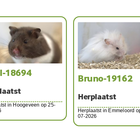
il-18694
Bruno-19162
laatst
Herplaatst
tst in Hoogeveen op 25-
6
Herplaatst in Emmeloord o
07-2026