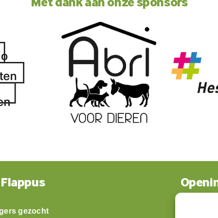
Met dank aan onze sponsors
 Flappus
Openin
ligers gezocht
Maandag: 