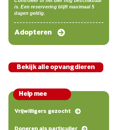
Controleer of het dier nog beschikbaar
is. Een reservering blijft maximaal 5
dagen geldig.
Adopteren
Bekijk alle opvangdieren
Help mee
Vrijwilligers gezocht
Doneren als particulier