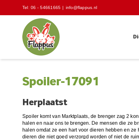
Skip
Tel:
06 - 54661665
|
info@flappus.nl
to
content
Di
Spoiler-17091
Herplaatst
Spoiler komt van Marktplaats, de brenger zag 2 koni
halen en naar ons te brengen. De mensen die ze br
halen omdat ze een hart voor dieren hebben en ze h
dieren die niet goed verzorgd worden of niet de rui