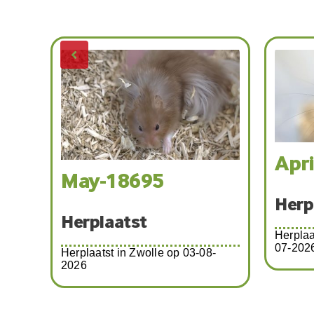
Apr
May-18695
Herp
Herplaatst
8-
Herplaa
07-202
Herplaatst in Zwolle op 03-08-
2026