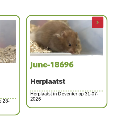
June-18696
Th
Herplaatst
Her
Herplaatst in Deventer op 31-07-
2026
p 28-
Herp
07-2