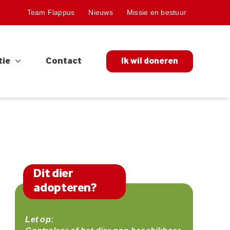
Team Flappus
Nieuws
Missie en bestuur
tie
Contact
Ik wil doneren
Dit dier
adopteren?
Let op: