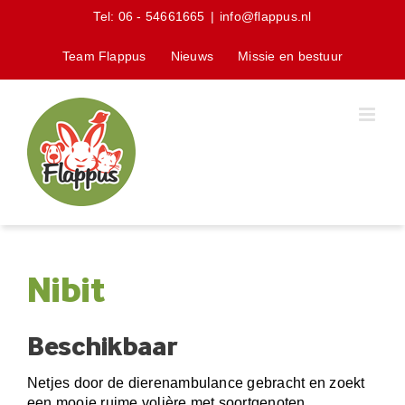
Skip
Tel:
06 - 54661665
|
info@flappus.nl
to
content
Team Flappus
Nieuws
Missie en bestuur
Nibit
Beschikbaar
Netjes door de dierenambulance gebracht en zoekt
een mooie ruime volière met soortgenoten.