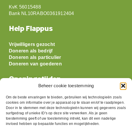
KvK 56015488
Bank NL10RABO0361912404
Help Flappus
Vrijwilligers gezocht
Doneren als bedrijf
Doneren als particulier
Doneren van goederen
Openingstijden
Beheer cookie toestemming
Maandag: gesloten
Om de beste ervaringen te bieden, gebruiken wij technologieën zoals
Dinsdag:
09:30 t/m 17:00
cookies om informatie over je apparaat op te slaan en/of te raadplegen.
Woensdag:
09:30 t/m 17:00
Door in te stemmen met deze technologieën kunnen wij gegevens zoals
surfgedrag of unieke ID's op deze site verwerken. Als je geen
Donderdag:
09:30 t/m 17:00
toestemming geeft of uw toestemming intrekt, kan dit een nadelige
Vrijdag:
09:30 t/m 17:00
invloed hebben op bepaalde functies en mogelijkheden.
Zaterdag:
09:30 t/m 17:00