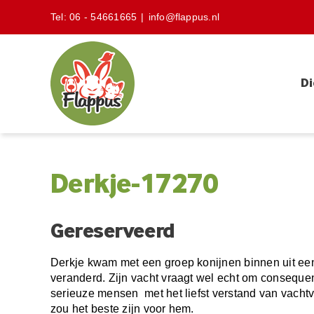
Skip
Tel:
06 - 54661665
|
info@flappus.nl
to
content
Di
Derkje-17270
Gereserveerd
Derkje kwam met een groep konijnen binnen uit een n
veranderd. Zijn vacht vraagt wel echt om consequen
serieuze mensen met het liefst verstand van vachtv
zou het beste zijn voor hem.