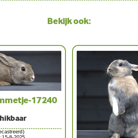
Bekijk ook:
mmetje-17240
hikbaar
castreerd)
d: 15-8-2025