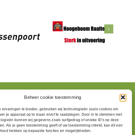
gstijden
Volg ons
Beheer cookie toestemming
 ervaringen te bieden, gebruiken wij technologieën zoals cookies om
gesloten
over je apparaat op te slaan en/of te raadplegen. Door in te stemmen met
09:30 t/m 17:00
logieën kunnen wij gegevens zoals surfgedrag of unieke ID's op deze
en. Als je geen toestemming geeft of uw toestemming intrekt, kan dit een
g:
09:30 t/m 17:00
vloed hebben op bepaalde functies en mogelijkheden.
g:
09:30 t/m 17:00