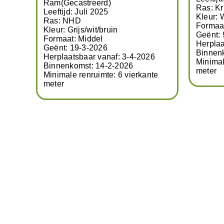
Ram(Gecastreerd)
Ras: Kr
Leeftijd: Juli 2025
Kleur: 
Ras: NHD
Formaat
Kleur: Grijs/wit/bruin
Geënt: 
Formaat: Middel
Herplaa
26
Geënt: 19-3-2026
Binnen
Herplaatsbaar vanaf: 3-4-2026
Minimal
te
Binnenkomst: 14-2-2026
meter
Minimale renruimte: 6 vierkante
meter