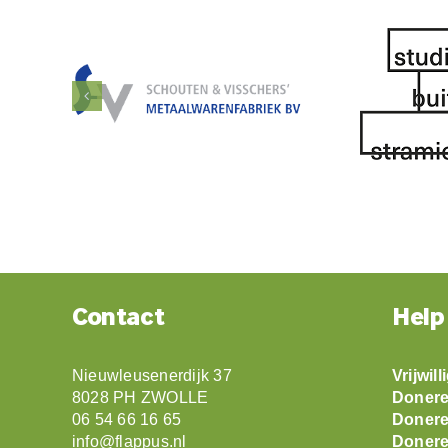
Contact
Help
Nieuwleusenerdijk 37
Vrijwil
8028 PH ZWOLLE
Doneren
06 54 66 16 65
Doneren
info@flappus.nl
Donere