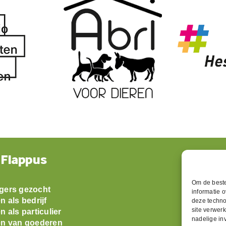
 Flappus
Openin
Om de beste
ligers gezocht
Maandag: 
informatie 
 als bedrijf
Dinsdag:
deze techno
site verwerk
 als particulier
Woensda
nadelige in
n van goederen
Donderda