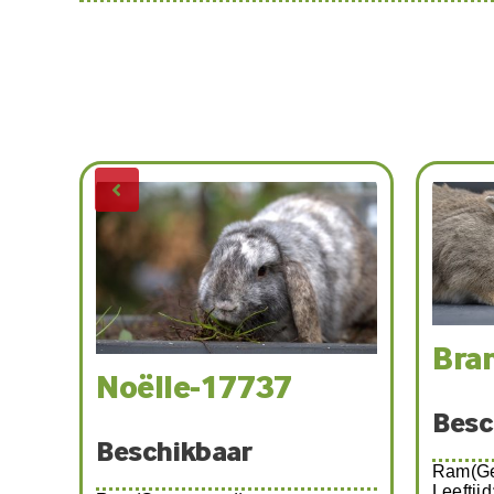
Bra
Noëlle-17737
Besc
Beschikbaar
Ram(Ge
Leeftij