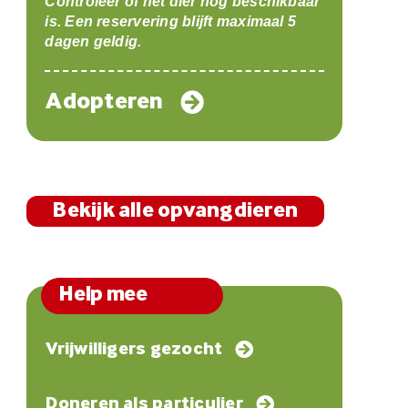
Controleer of het dier nog beschikbaar
is. Een reservering blijft maximaal 5
dagen geldig.
Adopteren
Bekijk alle opvangdieren
Help mee
Vrijwilligers gezocht
Doneren als particulier