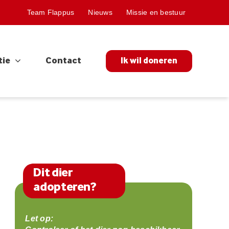
Team Flappus
Nieuws
Missie en bestuur
tie
Contact
Ik wil doneren
Dit dier
adopteren?
Let op: